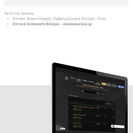
Αετοί της όρασης
Οπτικά, Φακοί Επαφής, Οφθαλμολογικά Κέντρα - Ίλιον
Οπτικά Scimonetti Βλάχου - visionexpress.gr