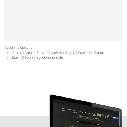
Αετοί της όρασης
Οπτικά, Φακοί Επαφής, Οφθαλμολογικά Κέντρα - Πάρος
Sun + Glasses by Athanasoulis