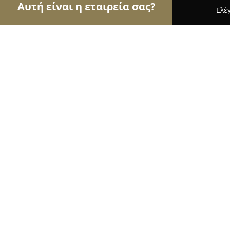
Αυτή είναι η εταιρεία σας?
Ελέ
Αετοί της όρασης
Οπτικά, Φακοί Επαφής, Οφθαλ
Mantzavela Optics
9.8
(82)
Περαία, Ampelokipon 55
Εμφάνιση αριθμού τηλεφώνου