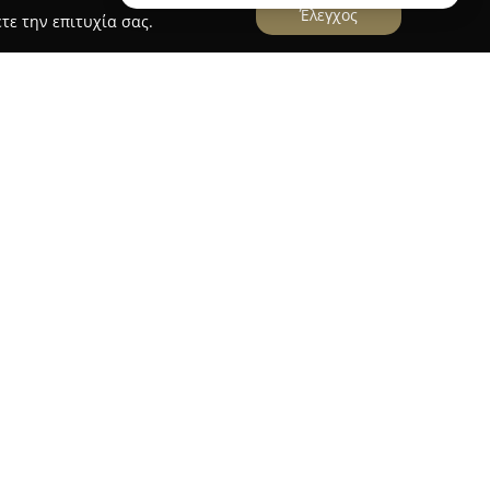
Έλεγχος
τε την επιτυχία σας.
λονίκης, επί της οδού Ρωμανού 26, η
Mantzavela
ρονο χώρο με αποκλειστικό προσανατολισμό
α της όρασης. Η επιχείρηση δραστηριοποιείται
έα της οπτικής και οπτομετρίας, προσφέροντας
 καλύπτουν πλήρως τις εξατομικευμένες
εριλαμβάνει ευρεία γκάμα γυαλιών οράσεως και
ς, με έμφαση σε προϊόντα υψηλής ποιότητας.
πλισμένο με σύγχρονο τεχνολογικό εξοπλισμό,
λέγχου της όρασης. Επιπλέον, στο κατάστημα