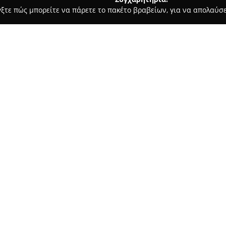
γξτε πώς μπορείτε να πάρετε το πακέτο βραβείων, για να απολαύσε
μολογικά Κέντρα - Περαία
Mantzavela Optics
Σχετικά με την εταιρεία:
Στο κέντρο της Περαίας Θεσσα
Optics
διαμορφώνει έναν σύγχ
στην υγεία και την καθαρότητ
με πολυετή εμπειρία στον τομ
Δείτε περισσότερα >>
ολοκληρωμένες υπηρεσίες που
απαιτήσεις των πελατών.
Η συλλογή του καταστήματος π
ηλίου, καθώς και φακών επαφή
Ειδικό τμήμα οπτομετρίας, εξο
προσφέρει υπηρεσίες δωρεάν ε