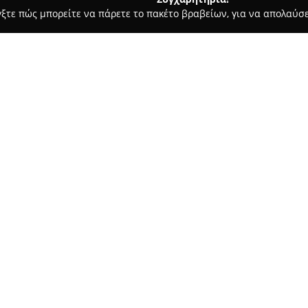
γξτε πώς μπορείτε να πάρετε το πακέτο βραβείων, για να απολαύσε
μολογικά Κέντρα - Πεύκη
Bottega Ottica Πεύκη
Σχετικά με την εταιρεία:
Η
Bottega Ottica Πεύκη
δραστη
κατηγορία των οπτικών ειδών,
προϊόντων και υπηρεσιών που 
χώρο του καταστήματος είναι 
Δείτε περισσότερα >>
προσφέρουν παράλληλα προστα
υψηλής ποιότητας που προσαρ
πελατών.
Το κατάστημα διαθέτει επίσης
καθώς και τα αντίστοιχα υγρά
πολυεστιακούς φακούς, οι οπο