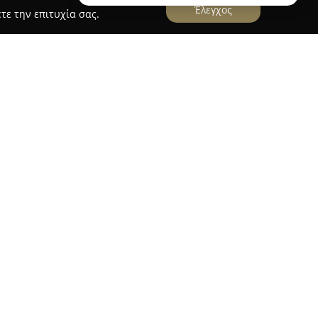
Έλεγχος
τε την επιτυχία σας.
ριοποιείται ως εξειδικευμένος προορισμός στην
 παρέχοντας μια επιμελώς διαλεγμένη συλλογή
απευθύνονται σε κάθε οπτική ανάγκη. Στον
διαθέσιμα μοντέρνα γυαλιά ηλίου, τα οποία
σία και αισθητική, καθώς και γυαλιά οράσεως
μόζονται στις επιμέρους απαιτήσεις των
 ποικιλία φακών επαφής για διάφορες χρήσεις,
 συντήρησης. Ιδιαίτερη προσοχή δίνεται στους
ίοι εξασφαλίζουν καθαρή και άνετη όραση