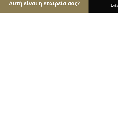
Αυτή είναι η εταιρεία σας?
Ελέ
Αετοί της όρασης
Οπτικά, Φακοί Επαφής, Οφθαλ
Bottega Ottica Πεύκη
9.6
(64)
Πεύκη, Λεωφ.Ειρήνης 11 & Χρυσ.Σμυρνης
Εμφάνιση αριθμού τηλεφώνου