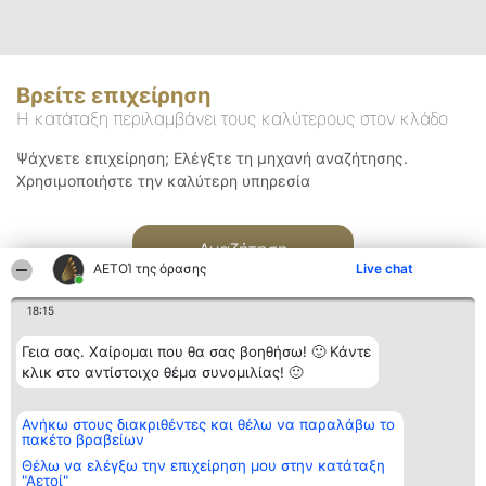
Βρείτε επιχείρηση
Η κατάταξη περιλαμβάνει τους καλύτερους στον κλάδο
Ψάχνετε επιχείρηση; Ελέγξτε τη μηχανή αναζήτησης.
Χρησιμοποιήστε την καλύτερη υπηρεσία
Αναζήτηση
ΑΕΤΟΊ της όρασης
Live chat
18:15
Γεια σας. Χαίρομαι που θα σας βοηθήσω! 🙂 Κάντε
κλικ στο αντίστοιχο θέμα συνομιλίας! 🙂
Διοργανωτής της
Κατάταξη
Επικοινωνία
Ανήκω στους διακριθέντες και θέλω να παραλάβω το
κατάταξης
Διακριθέντες
Επικοινωνία
πακέτο βραβείων
BEAUTIFUL COMPANY
Λίστα όλων
Μονοπρόσωπη ΙΚΕ
των
Θέλω να ελέγξω την επιχείρηση μου στην κατάταξη
ΤΗΛ. ΕΠΙΚΟΙΝΩΝΙΑΣ:
διακριθέντων
"Αετοί"