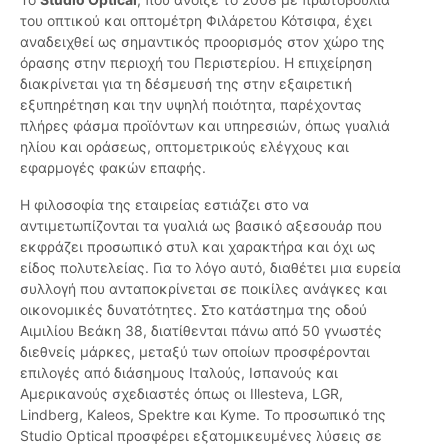
του οπτικού και οπτομέτρη Φιλάρετου Κότσιφα, έχει
αναδειχθεί ως σημαντικός προορισμός στον χώρο της
όρασης στην περιοχή του Περιστερίου. Η επιχείρηση
διακρίνεται για τη δέσμευσή της στην εξαιρετική
εξυπηρέτηση και την υψηλή ποιότητα, παρέχοντας
πλήρες φάσμα προϊόντων και υπηρεσιών, όπως γυαλιά
ηλίου και οράσεως, οπτομετρικούς ελέγχους και
εφαρμογές φακών επαφής.
Η φιλοσοφία της εταιρείας εστιάζει στο να
αντιμετωπίζονται τα γυαλιά ως βασικό αξεσουάρ που
εκφράζει προσωπικό στυλ και χαρακτήρα και όχι ως
είδος πολυτελείας. Για το λόγο αυτό, διαθέτει μια ευρεία
συλλογή που ανταποκρίνεται σε ποικίλες ανάγκες και
οικονομικές δυνατότητες. Στο κατάστημα της οδού
Αιμιλίου Βεάκη 38, διατίθενται πάνω από 50 γνωστές
διεθνείς μάρκες, μεταξύ των οποίων προσφέρονται
επιλογές από διάσημους Ιταλούς, Ισπανούς και
Αμερικανούς σχεδιαστές όπως οι Illesteva, LGR,
Lindberg, Kaleos, Spektre και Kyme. Το προσωπικό της
Studio Optical προσφέρει εξατομικευμένες λύσεις σε