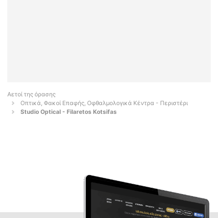
Αετοί της όρασης
Οπτικά, Φακοί Επαφής, Οφθαλμολογικά Κέντρα - Περιστέρι
Studio Optical - Filaretos Kotsifas