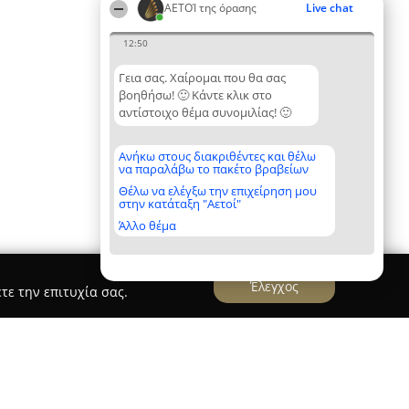
ΑΕΤΟΊ της όρασης
Live chat
12:50
Γεια σας. Χαίρομαι που θα σας
βοηθήσω! 🙂 Κάντε κλικ στο
αντίστοιχο θέμα συνομιλίας! 🙂
Ανήκω στους διακριθέντες και θέλω
να παραλάβω το πακέτο βραβείων
Θέλω να ελέγξω την επιχείρηση μου
στην κατάταξη "Αετοί"
Άλλο θέμα
Έλεγχος
τε την επιτυχία σας.