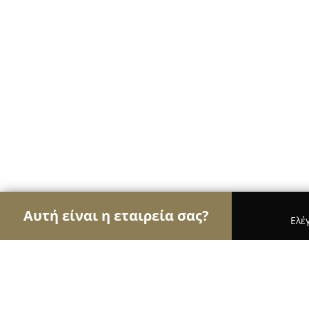
Αυτή είναι η εταιρεία σας?
Ελέ
Αετοί της όρασης
Οπτικά, Φακοί Επαφής, Οφθαλ