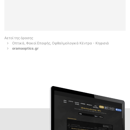
Αετοί της όρασης
Οπτικά, Φακοί Επαφής, Οφθαλμολογικά Κέντρα - Κηφισιά
oramaoptics.gr