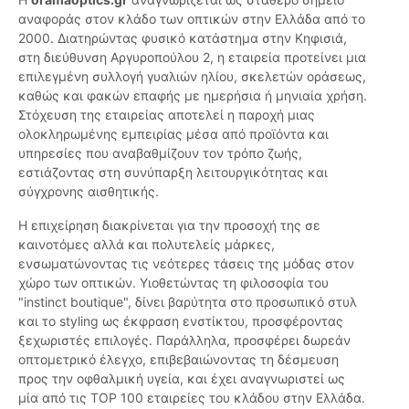
αναφοράς στον κλάδο των οπτικών στην Ελλάδα από το
2000. Διατηρώντας φυσικό κατάστημα στην Κηφισιά,
στη διεύθυνση Αργυροπούλου 2, η εταιρεία προτείνει μια
επιλεγμένη συλλογή γυαλιών ηλίου, σκελετών οράσεως,
καθώς και φακών επαφής με ημερήσια ή μηνιαία χρήση.
Στόχευση της εταιρείας αποτελεί η παροχή μιας
ολοκληρωμένης εμπειρίας μέσα από προϊόντα και
υπηρεσίες που αναβαθμίζουν τον τρόπο ζωής,
εστιάζοντας στη συνύπαρξη λειτουργικότητας και
σύγχρονης αισθητικής.
Η επιχείρηση διακρίνεται για την προσοχή της σε
καινοτόμες αλλά και πολυτελείς μάρκες,
ενσωματώνοντας τις νεότερες τάσεις της μόδας στον
χώρο των οπτικών. Υιοθετώντας τη φιλοσοφία του
"instinct boutique", δίνει βαρύτητα στο προσωπικό στυλ
και το styling ως έκφραση ενστίκτου, προσφέροντας
ξεχωριστές επιλογές. Παράλληλα, προσφέρει δωρεάν
οπτομετρικό έλεγχο, επιβεβαιώνοντας τη δέσμευση
προς την οφθαλμική υγεία, και έχει αναγνωριστεί ως
μία από τις TOP 100 εταιρείες του κλάδου στην Ελλάδα.