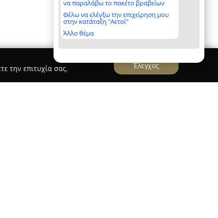
να παραλάβω το πακέτο βραβείων
Θέλω να ελέγξω την επιχείρηση μου
στην κατάταξη "Αετοί"
Άλλο θέμα
Έλεγχος
τε την επιτυχία σας.
que Oia
outique Oia
δραστηριοποιείται στον τομέα της
σαράντα χρόνια, προσφέροντας υψηλού επιπέδου
ρουσία της περιλαμβάνει σημαντικές περιοχές
νη, καθώς και στην Κύπρο, ενώ το κατάστημά της
ίο αναφοράς για γυαλιά ηλίου και οράσεως