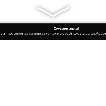
Συγχαρητήρια!
γξτε πώς μπορείτε να πάρετε το πακέτο βραβείων, για να απολαύσε
μολογικά Κέντρα - περιοχή Κυκλάδων
Panaidis Eyewear Bouti
Σχετικά με την εταιρεία:
Η εταιρεία
Panaidis Eyewear B
όρασης για περισσότερα από 
υπηρεσίες και προϊόντα. Η πα
στην Ελλάδα, όπως τη Σαντορί
Δείτε περισσότερα >>
στην Οία διακρίνεται ως σημε