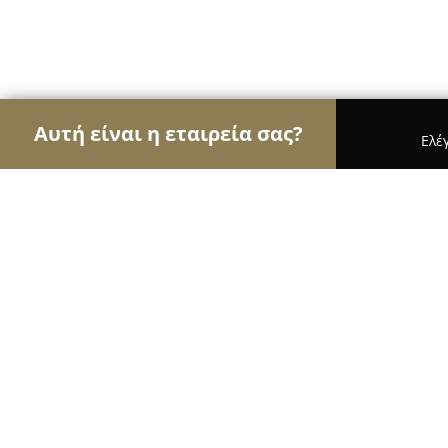
Αυτή είναι η εταιρεία σας?
Ελέ
Αετοί της όρασης
Οπτικά, Φακοί Επαφής, Οφθαλ
Panaidis Eyewear Boutique Oia