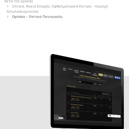
Αετοί της όρασης
Οπτικά, Φακοί Επαφής, Οφθαλμολογικά Κέντρα - περιοχή
Αιτωλοακαρνανίας
Optolux - Οπτικά Παναγουλη