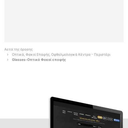
Αετοί της όρασης
Οπτικά, Φακοί Επαφής, Οφθαλμολογικά Κέντρα - Περιστέρι
Glasses-Οπτικά Φακοί επαφής