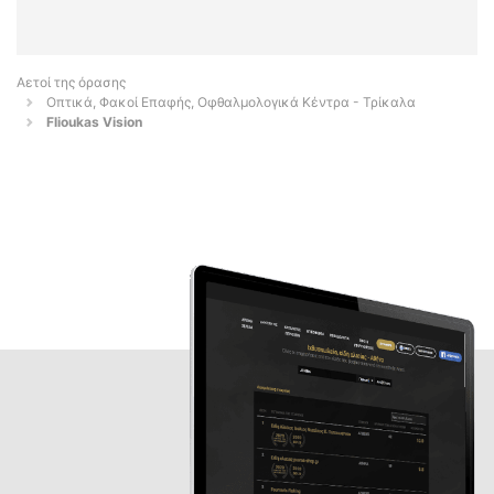
Αετοί της όρασης
Οπτικά, Φακοί Επαφής, Οφθαλμολογικά Κέντρα - Τρίκαλα
Flioukas Vision