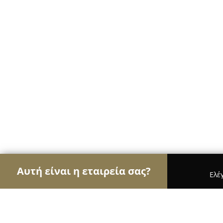
Αυτή είναι η εταιρεία σας?
Ελέ
Αετοί της όρασης
Οπτικά, Φακοί Επαφής, Οφθαλ