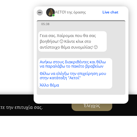
ΑΕΤΟΊ της όρασης
Live chat
05:38
Γεια σας. Χαίρομαι που θα σας
βοηθήσω! 🙂 Κάντε κλικ στο
αντίστοιχο θέμα συνομιλίας! 🙂
Ανήκω στους διακριθέντες και θέλω
να παραλάβω το πακέτο βραβείων
Θέλω να ελέγξω την επιχείρηση μου
στην κατάταξη "Αετοί"
Άλλο θέμα
Έλεγχος
τε την επιτυχία σας.