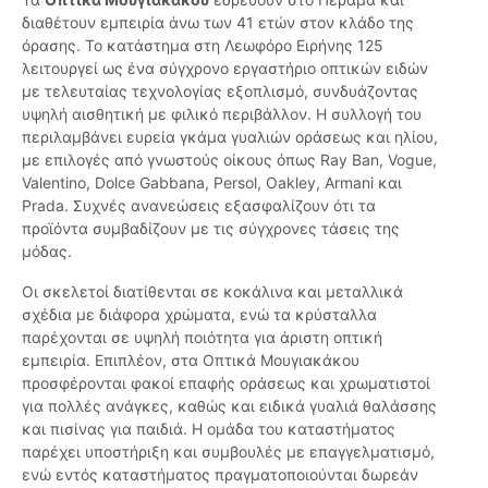
διαθέτουν εμπειρία άνω των 41 ετών στον κλάδο της
όρασης. Το κατάστημα στη Λεωφόρο Ειρήνης 125
λειτουργεί ως ένα σύγχρονο εργαστήριο οπτικών ειδών
με τελευταίας τεχνολογίας εξοπλισμό, συνδυάζοντας
υψηλή αισθητική με φιλικό περιβάλλον. Η συλλογή του
περιλαμβάνει ευρεία γκάμα γυαλιών οράσεως και ηλίου,
με επιλογές από γνωστούς οίκους όπως Ray Ban, Vogue,
Valentino, Dolce Gabbana, Persol, Oakley, Armani και
Prada. Συχνές ανανεώσεις εξασφαλίζουν ότι τα
προϊόντα συμβαδίζουν με τις σύγχρονες τάσεις της
μόδας.
Οι σκελετοί διατίθενται σε κοκάλινα και μεταλλικά
σχέδια με διάφορα χρώματα, ενώ τα κρύσταλλα
παρέχονται σε υψηλή ποιότητα για άριστη οπτική
εμπειρία. Επιπλέον, στα Οπτικά Μουγιακάκου
προσφέρονται φακοί επαφής οράσεως και χρωματιστοί
για πολλές ανάγκες, καθώς και ειδικά γυαλιά θαλάσσης
και πισίνας για παιδιά. Η ομάδα του καταστήματος
παρέχει υποστήριξη και συμβουλές με επαγγελματισμό,
ενώ εντός καταστήματος πραγματοποιούνται δωρεάν