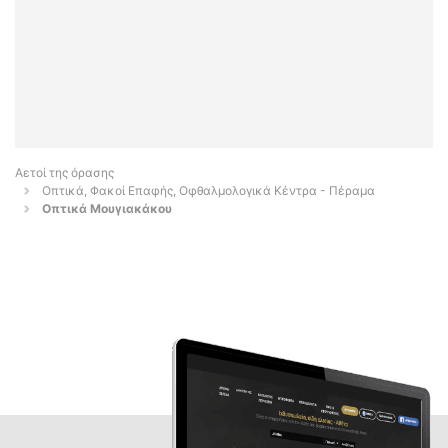
Αετοί της όρασης
Οπτικά, Φακοί Επαφής, Οφθαλμολογικά Κέντρα - Πέραμα
Οπτικά Μουγιακάκου