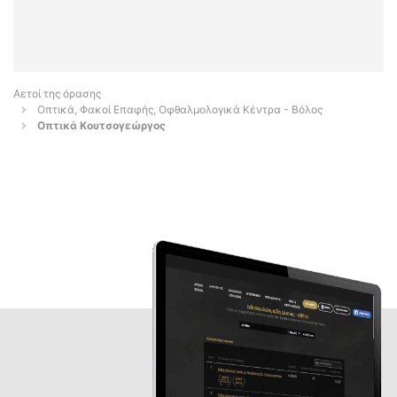
Αετοί της όρασης
Οπτικά, Φακοί Επαφής, Οφθαλμολογικά Κέντρα - Βόλος
Οπτικά Κουτσογεώργος