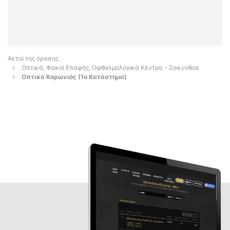
Αετοί της όρασης
Οπτικά, Φακοί Επαφής, Οφθαλμολογικά Κέντρα - Ζακυνθοσ
Οπτικά Κορωνιός (1ο Κατάστημα)