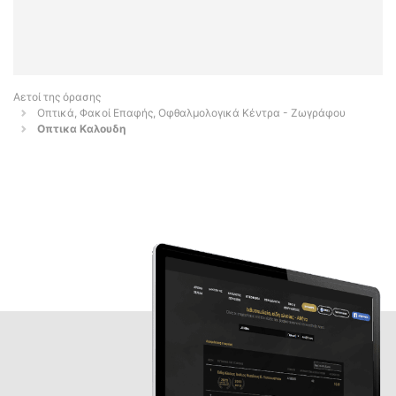
Αετοί της όρασης
Οπτικά, Φακοί Επαφής, Οφθαλμολογικά Κέντρα - Ζωγράφου
Οπτικα Καλουδη