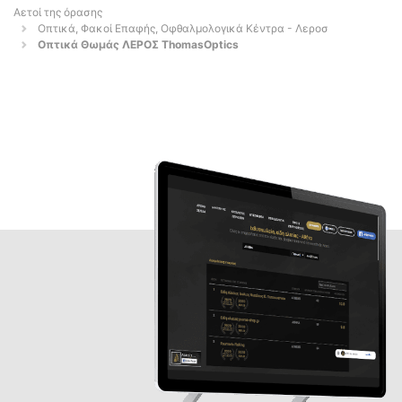
Αετοί της όρασης
Οπτικά, Φακοί Επαφής, Οφθαλμολογικά Κέντρα - Λεροσ
Οπτικά Θωμάς ΛΕΡΟΣ ThomasOptics