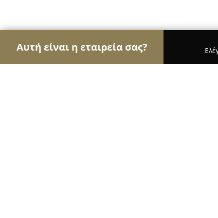
Αυτή είναι η εταιρεία σας?
Ελέ
Αετοί της όρασης
Οπτικά, Φακοί Επαφής, Οφθαλ
ANASTASIADIS OPTICASTORES
8.4
(139)