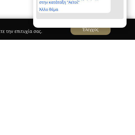
στην κατάταξη "Αετοί"
Άλλο θέμα
Έλεγχος
τε την επιτυχία σας.
άτων
ANASTASIADIS OPTICASTORES
ν οπτικό Μιχάλη Αναστασιάδη, με σκοπό να
ρεσίες και προϊόντα στον τομέα της όρασης. Από
ύρια προτεραιότητα της εταιρείας παραμένει η
τών, δίνοντας έμφαση στην ποιότητα τόσο των
σιών που παρέχει. Με ευρύ δίκτυο καταστημάτων
άδας, όπως η Αθήνα και το κατάστημα στην