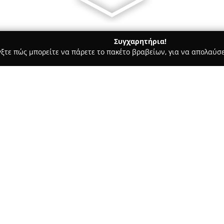
Συγχαρητήρια!
γξτε πώς μπορείτε να πάρετε το πακέτο βραβείων, για να απολαύσε
μολογικά Κέντρα - Αθήνα
ANASTASIADIS OPTICASTORES
Σχετικά με την εταιρεία:
Η αλυσίδα οπτικών καταστημ
δημιουργήθηκε το 1993 από το
προσφέρει εξειδικευμένες υπη
την αρχή της πορείας της, η κ
Δείτε περισσότερα >>
πλήρης ικανοποίηση των πελα
προϊόντων όσο και των υπηρε
σε διάφορες περιοχές της Ελλ