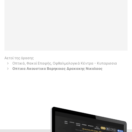
Αετοί της όρασης
Οπτικά, Φακοί Επαφής, Οφθαλμολογικά Κέντρα - Κυπαρισσια
Οπτικα Ακουστικα Βαρηκοιας Δρακακης Νικολαος