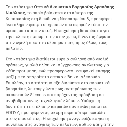
Το κατάστημα
Οπτικά Ακουστικά Βαρηκοΐας Δρακάκης
Νικόλαος
, το οποίο βρίσκεται στο κέντρο της
Κυπαρισσίας στη διεύθυνση Νοσοκομείου 8, προσφέρει
ένα πλήρες φάσμα υπηρεσιών που αφορούν τόσο την
όραση όσο και την ακοή. Η επιχείρηση διακρίνεται για
την πολυετή εμπειρία της στον χώρο, δίνοντας έμφαση
στην υψηλή ποιότητα εξυπηρέτησης προς όλους τους
πελάτες.
Στο κατάστημα διατίθεται ευρεία συλλογή από γυαλιά
οράσεως, γυαλιά ηλίου και σύγχρονους σκελετούς για
κάθε προτίμηση, ενώ προσφέρονται και φακοί επαφής
μαζί με τα απαραίτητα οπτικά είδη και αξεσουάρ.
Επιπλέον, το κατάστημα εξειδικεύεται στα ακουστικά
βαρηκοΐας, λειτουργώντας ως αντιπρόσωπος των
ακουστικών Siemens και παρέχοντας πρόσβαση σε
αναβαθμισμένες τεχνολογικές λύσεις. Υπάρχει η
δυνατότητα εκτέλεσης ιατρικών συνταγών μέσω του
ΕΟΠΥΥ, προσφέροντας ακόμη περισσότερη ευκολία
στους επισκέπτες. Η επιχείρηση αναγνωρίζεται για τη
συνέπεια στις ανάγκες των πελατών, καθώς και για την