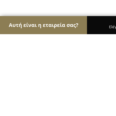
Αυτή είναι η εταιρεία σας?
Ελέ
Αετοί της όρασης
Οπτικά, Φακοί Επαφής, Οφθαλ
Δραγκιώτης Ευστάθιος
9.5
(206)
Καλαμαριά, 1ος Όροφος, Βαζελώνος 32