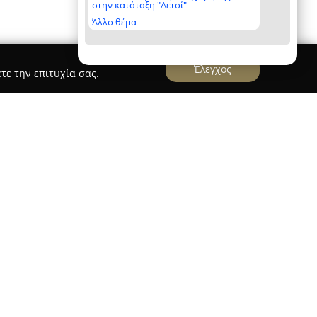
στην κατάταξη "Αετοί"
Άλλο θέμα
Έλεγχος
τε την επιτυχία σας.
ιος
εξειδικεύεται στην Οφθαλμολογία και
ς ιδιωτικό ιατρείο στην περιοχή της
λώνος 32. Εισήλθε στον ιατρικό τομέα μέσω
του Αριστοτελείου Πανεπιστημίου Θεσσαλονίκης
ή του στην Οφθαλμολογία στο Ιπποκράτειο
αι κάτοχος διδακτορικού από την
ιου Πανεπιστημίου, εστιάζοντας στην Ηλικιακή