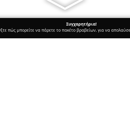
Συγχαρητήρια!
γξτε πώς μπορείτε να πάρετε το πακέτο βραβείων, για να απολαύσε
μολογικά Κέντρα - Καλαμαριά
Δραγκιώτης Ευστάθιος
Σχετικά με την εταιρεία:
Ο ιατρός
Δραγκιώτης Ευστάθ
Παιδοφθαλμολογία, διατηρώντα
Καλαμαριάς, επί της οδού Βαζε
σπουδών στην Ιατρική Σχολή 
και ολοκλήρωσε την εκπαίδευσ
Νοσοκομείο Θεσσαλονίκης. Είν
Οφθαλμολογική κλινική του ίδ