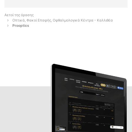
Αετοί της όρασης
Οπτικά, Φακοί Επαφής, Οφθαλμολογικά Κέντρα - Καλλιθέα
Prooptics