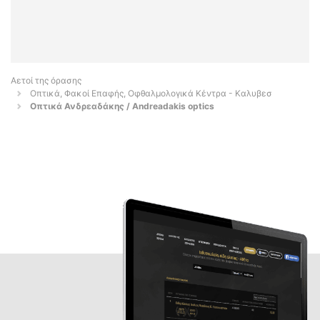
Αετοί της όρασης
Οπτικά, Φακοί Επαφής, Οφθαλμολογικά Κέντρα - Καλυβεσ
Οπτικά Ανδρεαδάκης / Andreadakis optics