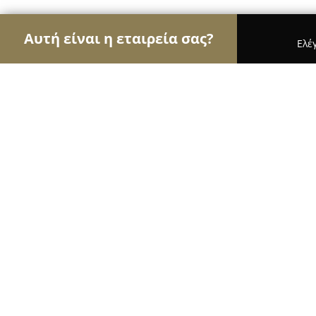
Αυτή είναι η εταιρεία σας?
Ελέ
Αετοί της όρασης
Οπτικά, Φακοί Επαφής, Οφθαλ
Optoteam
10
(47)
Αθήνα, PAPAFLESSA 45 & TRALLEON
Εμφάνιση αριθμού τηλεφώνου