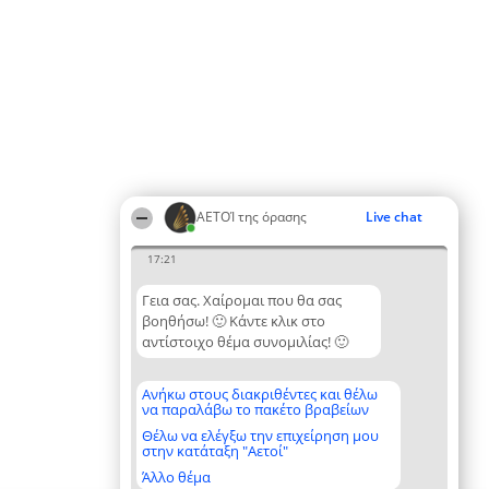
ΑΕΤΟΊ της όρασης
Live chat
17:21
Γεια σας. Χαίρομαι που θα σας
βοηθήσω! 🙂 Κάντε κλικ στο
αντίστοιχο θέμα συνομιλίας! 🙂
Ανήκω στους διακριθέντες και θέλω
να παραλάβω το πακέτο βραβείων
Θέλω να ελέγξω την επιχείρηση μου
στην κατάταξη "Αετοί"
Άλλο θέμα