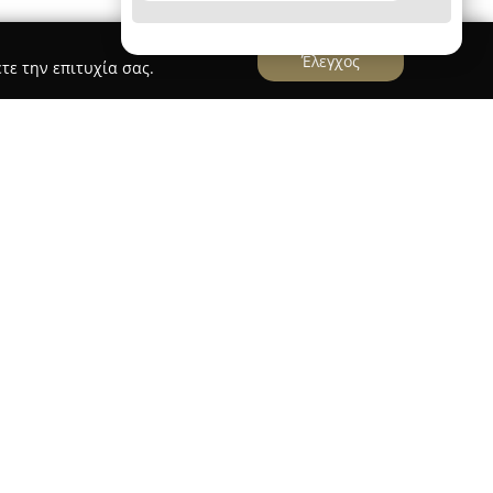
Έλεγχος
τε την επιτυχία σας.
ριοχή του Γαλατσίου στην Αθήνα και
η των οδών Παπαφλέσσα 45 και Τραλλέων,
των οπτικών ειδών ως σύγχρονος προορισμός για
ς. Εξειδικεύεται στην παροχή ολοκληρωμένων
 εστιάζουν τόσο στη λειτουργικότητα όσο και
ιλεγμένης σειράς επώνυμων γυαλιών ηλίου
παιδιά, προσφέροντας συνδυασμό προστασίας και