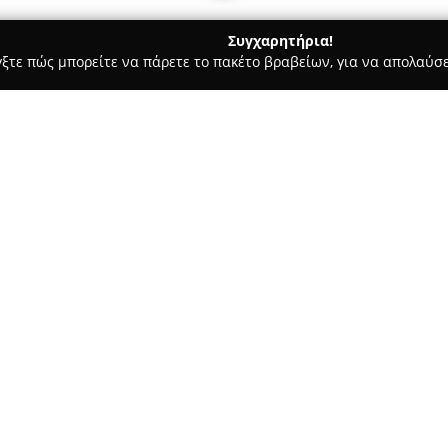
Συγχαρητήρια!
γξτε πώς μπορείτε να πάρετε το πακέτο βραβείων, για να απολαύσε
μολογικά Κέντρα - Αθήνα
Optoteam
Σχετικά με την εταιρεία:
Η
Οπτοτέαμ
, με έδρα στην πε
συγκεκριμένα στη διασταύρωσ
δραστηριοποιείται στον χώρο 
προϊόντα και υπηρεσίες όραση
Δείτε περισσότερα >>
συλλογών γυαλιών οράσεως που
στην αισθητική, καθώς και επ
κατάλληλων για ενήλικες και 
στυλ.