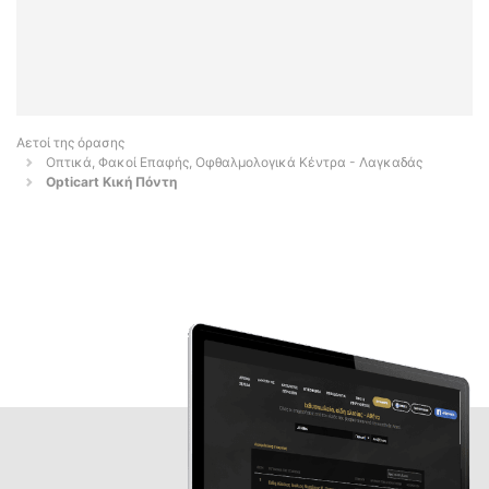
Αετοί της όρασης
Οπτικά, Φακοί Επαφής, Οφθαλμολογικά Κέντρα - Λαγκαδάς
Opticart Κική Πόντη