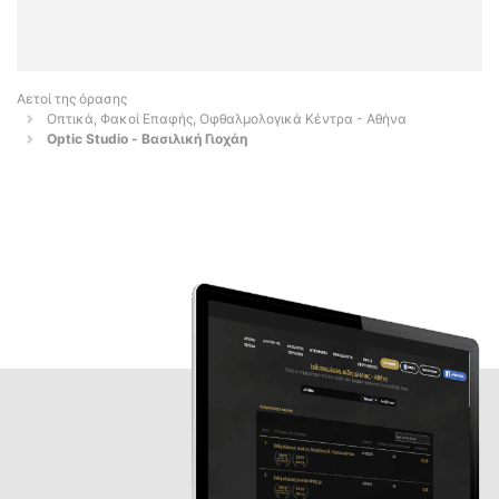
Αετοί της όρασης
Οπτικά, Φακοί Επαφής, Οφθαλμολογικά Κέντρα - Αθήνα
Optic Studio - Βασιλική Γιοχάη