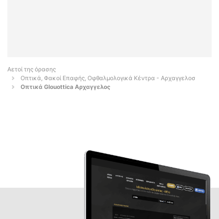
Αετοί της όρασης
Οπτικά, Φακοί Επαφής, Οφθαλμολογικά Κέντρα - Αρχαγγελοσ
Οπτικά Glouottica Αρχαγγελος