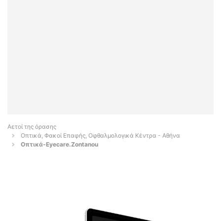
Αετοί της όρασης
Οπτικά, Φακοί Επαφής, Οφθαλμολογικά Κέντρα - Αθήνα
Οπτικά-Eyecare.Zontanou