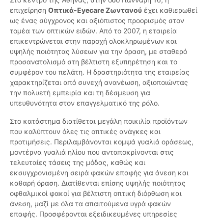
επιχείρηση
Οπτικά-Eyecare Ζωντανού
έχει καθιερωθεί
ως ένας σύγχρονος και αξιόπιστος προορισμός στον
τομέα των οπτικών ειδών. Από το 2007, η εταιρεία
επικεντρώνεται στην παροχή ολοκληρωμένων και
υψηλής ποιότητας λύσεων για την όραση, με σταθερό
προσανατολισμό στη βέλτιστη εξυπηρέτηση και το
συμφέρον του πελάτη. Η δραστηριότητα της εταιρείας
χαρακτηρίζεται από συνεχή ανανέωση, αξιοποιώντας
την πολυετή εμπειρία και τη δέσμευση για
υπευθυνότητα στον επαγγελματικό της ρόλο.
Στο κατάστημα διατίθεται μεγάλη ποικιλία προϊόντων
που καλύπτουν όλες τις οπτικές ανάγκες και
προτιμήσεις. Περιλαμβάνονται κομψά γυαλιά οράσεως,
μοντέρνα γυαλιά ηλίου που ανταποκρίνονται στις
τελευταίες τάσεις της μόδας, καθώς και
εκσυγχρονισμένη σειρά φακών επαφής για άνεση και
καθαρή όραση. Διατίθενται επίσης υψηλής ποιότητας
οφθαλμικοί φακοί για βέλτιστη οπτική διόρθωση και
άνεση, μαζί με όλα τα απαιτούμενα υγρά φακών
επαφής. Προσφέρονται εξειδικευμένες υπηρεσίες