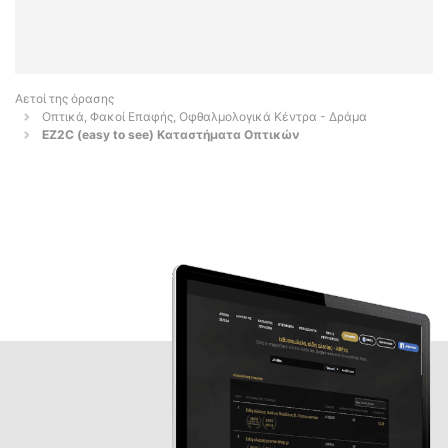
Αετοί της όρασης
Οπτικά, Φακοί Επαφής, Οφθαλμολογικά Κέντρα - Δράμα
EZ2C (easy to see) Καταστήματα Οπτικών