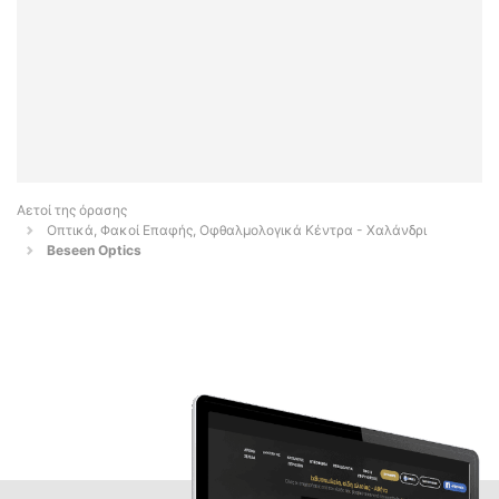
Αετοί της όρασης
Οπτικά, Φακοί Επαφής, Οφθαλμολογικά Κέντρα - Χαλάνδρι
Beseen Optics