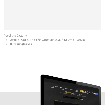
Αετοί της όρασης
Οπτικά, Φακοί Επαφής, Οφθαλμολογικά Κέντρα - Χανιά
OJO sunglasses