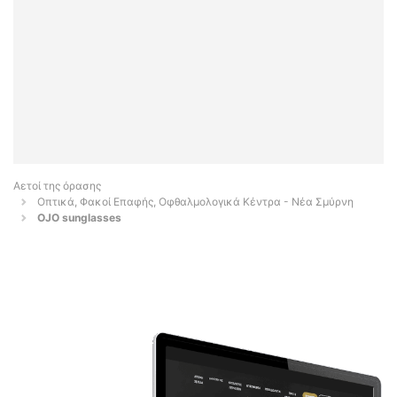
Αετοί της όρασης
Οπτικά, Φακοί Επαφής, Οφθαλμολογικά Κέντρα - Νέα Σμύρνη
OJO sunglasses