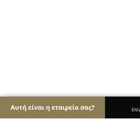
Αυτή είναι η εταιρεία σας?
Ελέ
Αετοί της όρασης
Οπτικά, Φακοί Επαφής, Οφθαλ