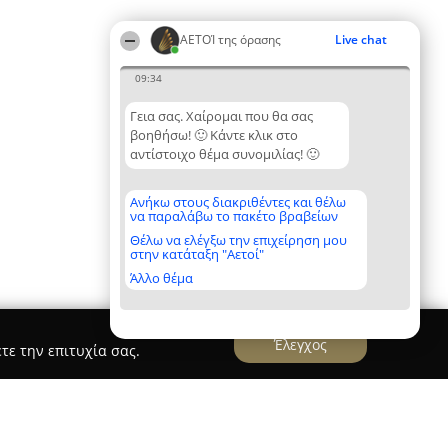
ΑΕΤΟΊ της όρασης
Live chat
09:34
Γεια σας. Χαίρομαι που θα σας
βοηθήσω! 🙂 Κάντε κλικ στο
αντίστοιχο θέμα συνομιλίας! 🙂
Ανήκω στους διακριθέντες και θέλω
να παραλάβω το πακέτο βραβείων
Θέλω να ελέγξω την επιχείρηση μου
στην κατάταξη "Αετοί"
Άλλο θέμα
Έλεγχος
τε την επιτυχία σας.