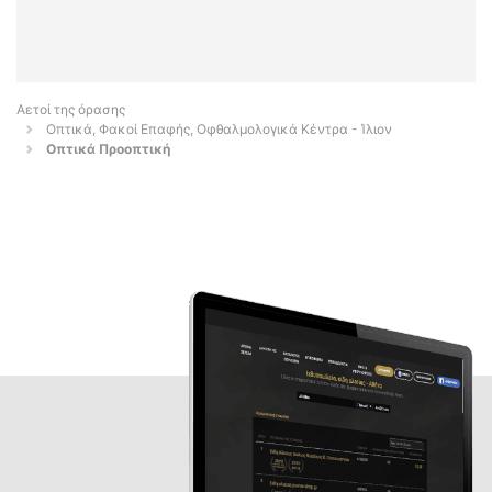
Αετοί της όρασης
Οπτικά, Φακοί Επαφής, Οφθαλμολογικά Κέντρα - Ίλιον
Οπτικά Προοπτική