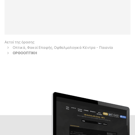
Αετοί της όρασης
Οπτικά, Φακοί Επαφής, Οφθαλμολογικά Κέντρα - Παιανία
ΟΡΘΟΟΠΤΙΚΗ