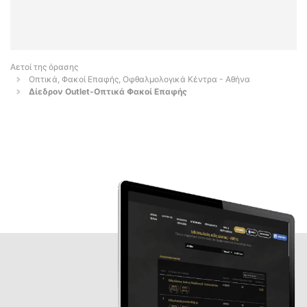
Αετοί της όρασης
Οπτικά, Φακοί Επαφής, Οφθαλμολογικά Κέντρα - Αθήνα
Δίεδρον Outlet-Οπτικά Φακοί Επαφής