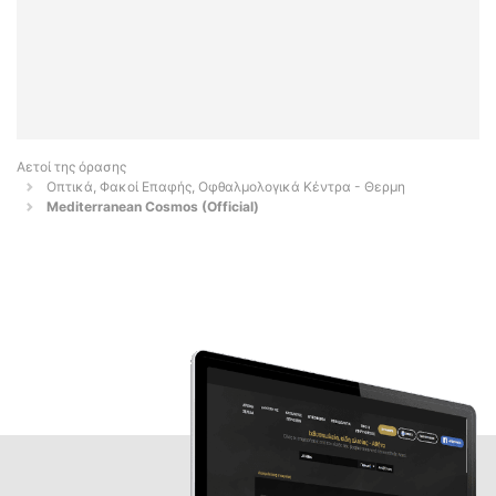
Αετοί της όρασης
Οπτικά, Φακοί Επαφής, Οφθαλμολογικά Κέντρα - Θερμη
Mediterranean Cosmos (Official)