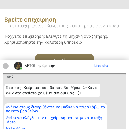
Βρείτε επιχείρηση
Η κατάταξη περιλαμβάνει τους καλύτερους στον κλάδο
Ψάχνετε επιχείρηση; Ελέγξτε τη μηχανή αναζήτησης.
Χρησιμοποιήστε την καλύτερη υπηρεσία
Αναζήτηση
ΑΕΤΟΊ της όρασης
Live chat
09:01
Γεια σας. Χαίρομαι που θα σας βοηθήσω! 🙂 Κάντε
κλικ στο αντίστοιχο θέμα συνομιλίας! 🙂
Διοργανωτής της
Κατάταξη
Επικοινωνία
Ανήκω στους διακριθέντες και θέλω να παραλάβω το
κατάταξης
Διακριθέντες
Επικοινωνία
πακέτο βραβείων
BEAUTIFUL COMPANY
Λίστα όλων
Μονοπρόσωπη ΙΚΕ
των
Θέλω να ελέγξω την επιχείρηση μου στην κατάταξη
ΤΗΛ. ΕΠΙΚΟΙΝΩΝΙΑΣ:
διακριθέντων
"Αετοί"
2104128019
Μεθοδολογία
Άλλο θέμα
email:
Όροι &