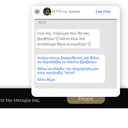
ΑΕΤΟΊ της όρασης
Live chat
06:37
Γεια σας. Χαίρομαι που θα σας
βοηθήσω! 🙂 Κάντε κλικ στο
αντίστοιχο θέμα συνομιλίας! 🙂
Ανήκω στους διακριθέντες και θέλω
να παραλάβω το πακέτο βραβείων
Θέλω να ελέγξω την επιχείρηση μου
στην κατάταξη "Αετοί"
Άλλο θέμα
Έλεγχος
τε την επιτυχία σας.