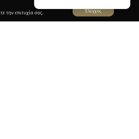
Έλεγχος
τε την επιτυχία σας.
αράντα έτη στον τομέα της οπτικής, η
Kokkoris
ι ως ένας αξιόπιστος φορέας για υπηρεσίες που
ης. Διαθέτει ένα ευρύ φάσμα γυαλιών ηλίου και
ι από επώνυμους και δημοφιλείς οίκους της
λαμβάνονται εξειδικευμένοι οπτικοί και
ουν εξατομικευμένη υποστήριξη και προτάσεις,
αλιών που καλύπτουν τόσο τις λειτουργικές
ή των πελατών.
cs Riverwest αξιοποιούν σύγχρονο τεχνολογικό