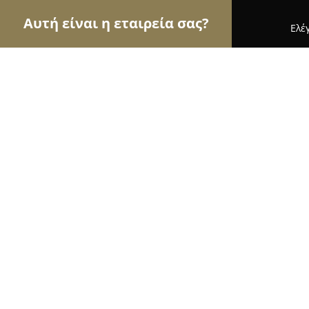
Αυτή είναι η εταιρεία σας?
Ελέ
Αετοί της όρασης
Οπτικά, Φακοί Επαφής, Οφθαλ
Kokkoris Optics Riverwest
9.6
(131)
Αιγάλεω, Λ.ΚΗΦΙΣΟΥ 96-98
Εμφάνιση αριθμού τηλεφώνου