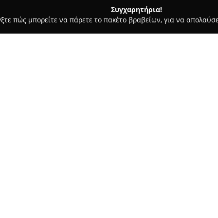
Συγχαρητήρια!
γξτε πώς μπορείτε να πάρετε το πακέτο βραβείων, για να απολαύσε
μολογικά Κέντρα - Αιγάλεω
Kokkoris Optics Riverwest
Σχετικά με την εταιρεία:
Με εμπειρία που ξεπερνά τα σ
Optics Riverwest
αναγνωρίζετα
αφορούν τη φροντίδα της όρασ
οράσεως, τα οποία προέρχοντα
Δείτε περισσότερα >>
αγοράς. Στο δυναμικό της περι
οπτομέτρες οι οποίοι προσφέρ
συμβάλλοντας στην επιλογή γυ
ανάγκες όσο και την αισθητικ
Τα καταστήματα Kokkoris Opti