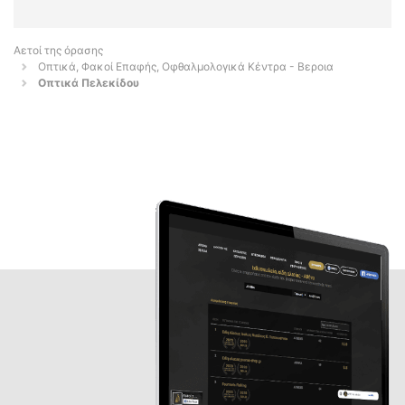
Αετοί της όρασης
Οπτικά, Φακοί Επαφής, Οφθαλμολογικά Κέντρα - Βεροια
Οπτικά Πελεκίδου