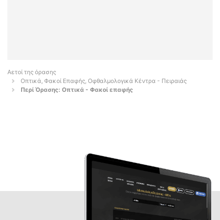
Αετοί της όρασης
Οπτικά, Φακοί Επαφής, Οφθαλμολογικά Κέντρα - Πειραιάς
Περί Όρασης: Oπτικά - Φακοί επαφής