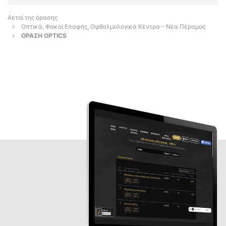
Αετοί της όρασης
Οπτικά, Φακοί Επαφής, Οφθαλμολογικά Κέντρα - Νέα Πέραμος
ΟΡΑΣΗ OPTICS