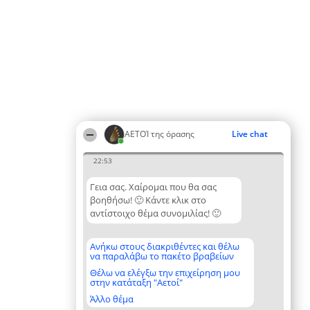
ΑΕΤΟΊ της όρασης
Live chat
22:53
Γεια σας. Χαίρομαι που θα σας
βοηθήσω! 🙂 Κάντε κλικ στο
αντίστοιχο θέμα συνομιλίας! 🙂
Ανήκω στους διακριθέντες και θέλω
να παραλάβω το πακέτο βραβείων
Θέλω να ελέγξω την επιχείρηση μου
στην κατάταξη "Αετοί"
Άλλο θέμα