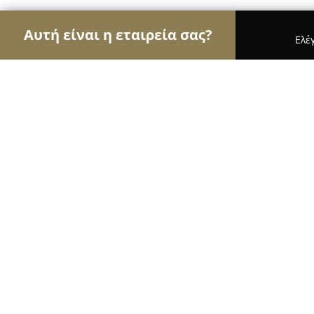
Αυτή είναι η εταιρεία σας?
Ελέ
Αετοί της όρασης
Οπτικά, Φακοί Επαφής, Οφθαλ
Παπαθεοδωρου Οπτικα-Φακοι Επα
9.6
(176)
Γλυφάδα, 16675 Glyfáda, Greece
Εμφάνιση αριθμού τηλεφώνου