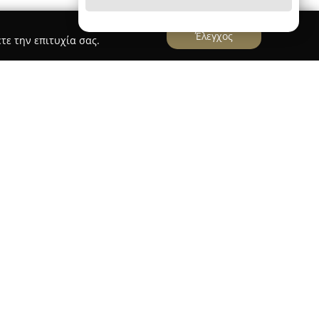
Έλεγχος
τε την επιτυχία σας.
παφης
 Οπτικά
στη Γλυφάδα δραστηριοποιείται στον
ας υπηρεσίες και προϊόντα υψηλής ποιότητας.
στην οδό Δημάρχου Αγγέλου Μεταξά 6, έχει
ίο αναφοράς για όσους ενδιαφέρονται για
υαλιά οράσεως, γυαλιά ηλίου και φακούς επαφής,
 γούστων και αναγκών. Η επιχείρηση ξεχωρίζει
ροϊόντων της και την προσεγμένη εξυπηρέτηση,
ετική εικόνα της.