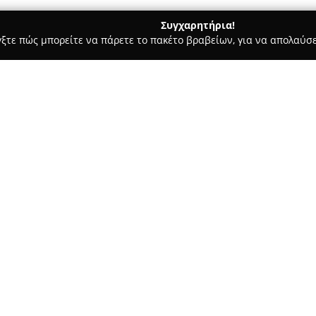
Συγχαρητήρια!
γξτε πώς μπορείτε να πάρετε το πακέτο βραβείων, για να απολαύσε
μολογικά Κέντρα - Γλυφάδα
Παπαθεοδωρου Οπτικα-Φακοι Ε
φης
Σχετικά με την εταιρεία:
Η επιχείρηση
Παπαθεοδώρου
τομέα της όρασης, προσφέροντ
Το κατάστημα, που βρίσκεται 
καθιερωθεί ως σημαντικό σημε
Δείτε περισσότερα >>
οπτικά είδη.
Η συλλογή του περιλαμβάνει γ
καλύπτοντας ένα μεγάλο εύρος
για τη μεγάλη ποικιλία των π
στοιχεία που συμβάλλουν στη θ