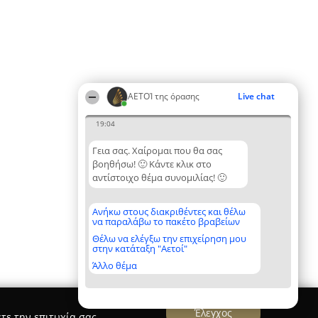
ΑΕΤΟΊ της όρασης
Live chat
19:04
Γεια σας. Χαίρομαι που θα σας
βοηθήσω! 🙂 Κάντε κλικ στο
αντίστοιχο θέμα συνομιλίας! 🙂
Ανήκω στους διακριθέντες και θέλω
να παραλάβω το πακέτο βραβείων
Θέλω να ελέγξω την επιχείρηση μου
στην κατάταξη "Αετοί"
Άλλο θέμα
Έλεγχος
τε την επιτυχία σας.