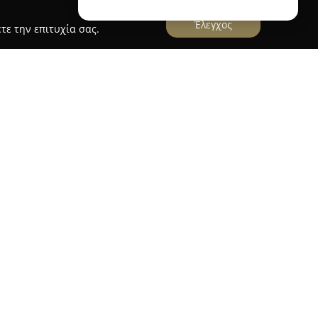
Έλεγχος
τε την επιτυχία σας.
η
διαθέτει μακρά ιστορία που ξεκινά από το 1872
από τις πιο διαχρονικές και ιστορικές
οπτικών προϊόντων στην Ελλάδα. Με διαδρομή
ταθερά παρούσα στον κλάδο, διαθέτοντας
γνωσία. Από το 1947, η επιχείρηση λειτουργεί ως
κών ειδών, προσφέροντας ποιοτικά προϊόντα και
άδοση υπό την ηγεσία της Όλγας-Φρύνης
ώντας την τέταρτη γενιά της οικογένειας. Στην