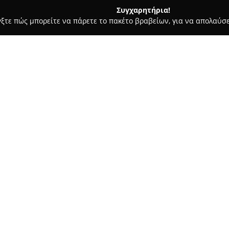
Συγχαρητήρια!
γξτε πώς μπορείτε να πάρετε το πακέτο βραβείων, για να απολαύσε
μολογικά Κέντρα - Τρίκαλα
Οπτικά Μαλικιώση • est 1872 •
Σχετικά με την εταιρεία:
Η εταιρεία
Οπτικά Μαλικιώσ
στα Τρίκαλα, αποτελώντας μία 
επιχειρήσεις στον τομέα των 
σχεδόν 150 ετών, παραμένει σ
Δείτε περισσότερα >>
εκτεταμένη εμπειρία και τεχνο
εξειδικευμένο κατάστημα οπτι
υπηρεσίες.
Η εταιρεία συνεχίζει την παρ
Μαλικιώση από το 2007, αποτελ