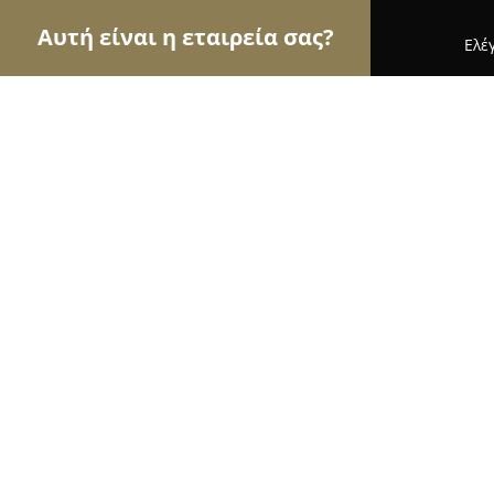
Αυτή είναι η εταιρεία σας?
Ελέ
Αετοί της όρασης
Οπτικά, Φακοί Επαφής, Οφθαλ
Οπτικά Μαλικιώση • est 1872 •
8.7
(10)
Τρίκαλα, 28th October St. 7
Εμφάνιση αριθμού τηλεφώνου