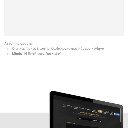
Αετοί της όρασης
Οπτικά, Φακοί Επαφής, Οφθαλμολογικά Κέντρα - Αθήνα
Μimis "Η Πηγή των Γυαλιών"