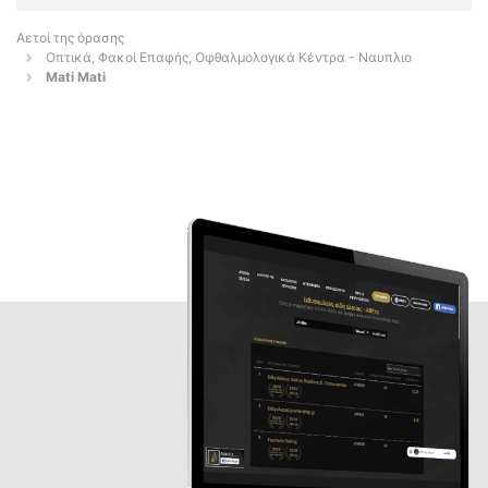
Αετοί της όρασης
Οπτικά, Φακοί Επαφής, Οφθαλμολογικά Κέντρα - Ναυπλιο
Mati Mati