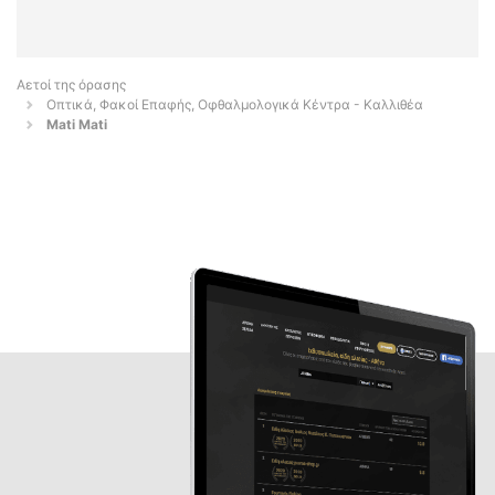
Αετοί της όρασης
Οπτικά, Φακοί Επαφής, Οφθαλμολογικά Κέντρα - Καλλιθέα
Mati Mati