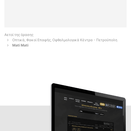
Αετοί της όρασης
Οπτικά, Φακοί Επαφής, Οφθαλμολογικά Κέντρα - Πετρούπολη
Mati Mati